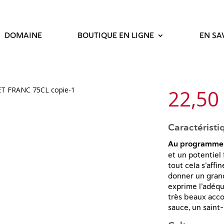
DOMAINE
BOUTIQUE EN LIGNE
EN SA
N
22,50
o
Caractéristi
Au programme 
w
et un potentiel 
tout cela s’affi
donner un grand
exprime l’adéqua
très beaux acco
sauce, un saint-