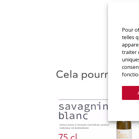
Pour of
telles 
apparei
traiter
uniques
consent
Cela pourrait aus
fonctio