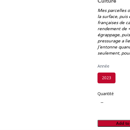
Culture
Mes parcelles o
la surface, puis 
françaises de ca
rendement de +
égrappage, puis
pressurage a lie
J’entonne quand
seulement, pour
Année
S
2023
e
l
e
c
Quantité
t
A
n
n
é
e
Add to