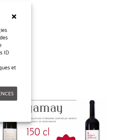
gies
 des
e
s ID
ques et
ENCES