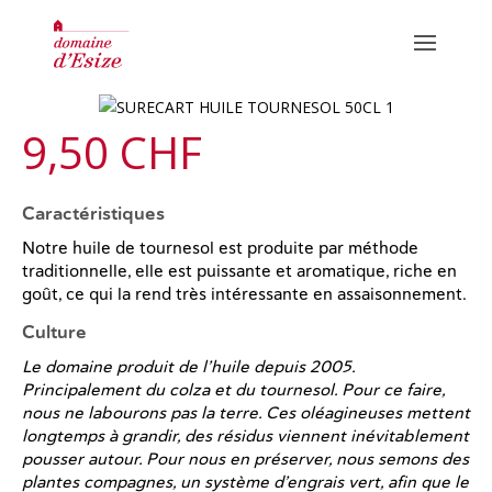
N
9,50 CHF
o
Caractéristiques
CUVÉES ROUGES
Notre huile de tournesol est produite par méthode
w
CUVÉES BLANCHES
traditionnelle, elle est puissante et aromatique, riche en
goût, ce qui la rend très intéressante en assaisonnement.
HUILES
Culture
Le domaine produit de l’huile depuis 2005.
Principalement du colza et du tournesol. Pour ce faire,
INFORMATIONS / DÉGUSTATIONS
nous ne labourons pas la terre. Ces oléagineuses mettent
OÙ TROUVER NOS PRODUITS
longtemps à grandir, des résidus viennent inévitablement
pousser autour. Pour nous en préserver, nous semons des
GALERIE PHOTO
plantes compagnes, un système d’engrais vert, afin que le