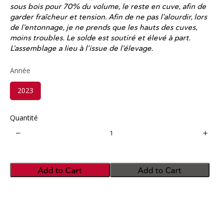
sous bois pour 70% du volume, le reste en cuve, afin de
garder fraîcheur et tension. Afin de ne pas l’alourdir, lors
de l’entonnage, je ne prends que les hauts des cuves,
moins troubles. Le solde est soutiré et élevé à part.
L’assemblage a lieu à l’issue de l’élevage.
Année
S
2023
e
l
e
c
Quantité
t
A
n
n
é
e
Add to Cart
Add to Cart