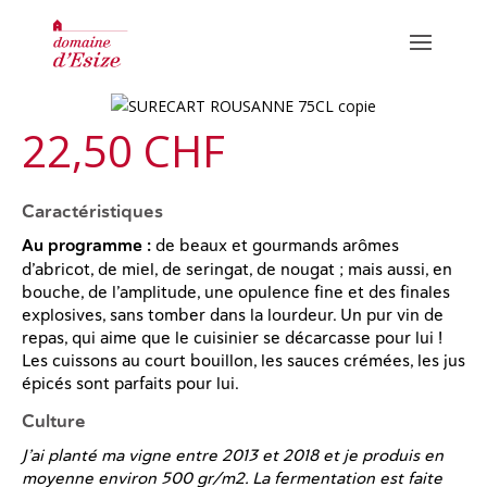
N
22,50 CHF
o
Caractéristiques
CUVÉES ROUGES
Au programme :
de beaux et gourmands arômes
w
CUVÉES BLANCHES
d’abricot, de miel, de seringat, de nougat ; mais aussi, en
bouche, de l’amplitude, une opulence fine et des finales
HUILES
explosives, sans tomber dans la lourdeur. Un pur vin de
repas, qui aime que le cuisinier se décarcasse pour lui !
Les cuissons au court bouillon, les sauces crémées, les jus
épicés sont parfaits pour lui.
INFORMATIONS / DÉGUSTATIONS
Culture
OÙ TROUVER NOS PRODUITS
J’ai planté ma vigne entre 2013 et 2018 et je produis en
GALERIE PHOTO
moyenne environ 500 gr/m2. La fermentation est faite