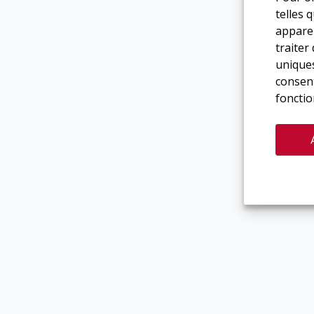
telles 
apparei
traiter
uniques
consent
fonctio