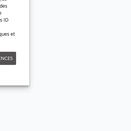
 des
e
s ID
ques et
ENCES