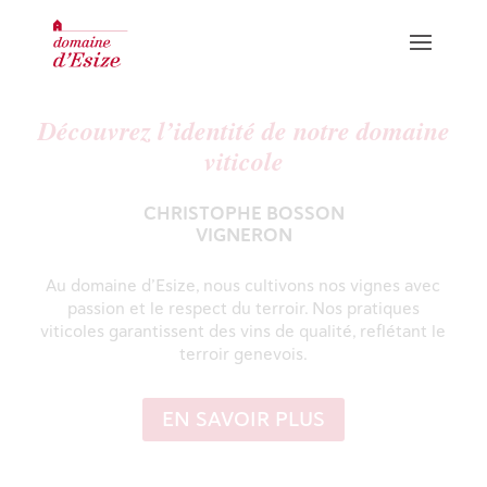
Découvrez l’identité de notre domaine
viticole
CHRISTOPHE BOSSON
CUVÉES ROUGES
VIGNERON
CUVÉES BLANCHES
Au domaine d’Esize, nous cultivons nos vignes avec
HUILES
passion et le respect du terroir. Nos pratiques
viticoles garantissent des vins de qualité, reflétant le
terroir genevois.
INFORMATIONS / DÉGUSTATIONS
EN SAVOIR PLUS
OÙ TROUVER NOS PRODUITS
GALERIE PHOTO