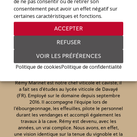
de ne pas consentir ou de retirer son
plusieurs. Nous avons des
consentement peut avoir un effet négatif sur
collaborateurs qui nous
certaines caractéristiques et fonctions.
permettent de nous appuyer sur
leurs compétences :
ACCEPTER
REFUSER
VOIR LES PRÉFÉRENCES
Politique de cookies
Politique de confidentialité
RÉMY MARINET
Rémy Marinet est notre chef viticole et caviste, il
a fait ses d’études au lycée viticole de Davayé
(FR). Employé sur le domaine depuis septembre
2016. Il accompagne l’équipe lors de
l’ébourgeonnage, les effeuilles, pilote le personnel
durant les vendanges et accompli également les
travaux à la cave. Rémy est devenu, avec les
années, un vrai complice. Nous avons, en effet,
une vision identique sur la tenue du vignoble et la