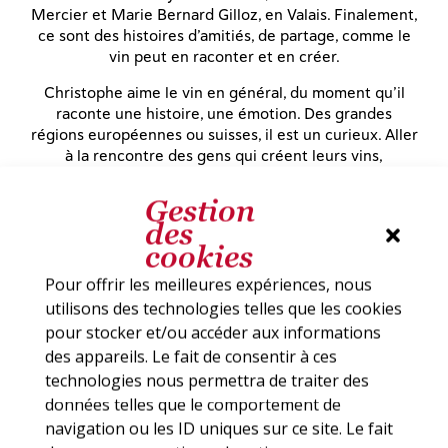
Mercier et Marie Bernard Gilloz, en Valais. Finalement,
ce sont des histoires d’amitiés, de partage, comme le
vin peut en raconter et en créer.
Christophe aime le vin en général, du moment qu’il
raconte une histoire, une émotion. Des grandes
régions européennes ou suisses, il est un curieux. Aller
à la rencontre des gens qui créent leurs vins,
comprendre les lieux, sont des instants de partage, qui
lui permettent aussi d’apprendre et d’avancer dans sa
Gestion
démarche.
des
cookies
Pour offrir les meilleures expériences, nous
utilisons des technologies telles que les cookies
pour stocker et/ou accéder aux informations
des appareils. Le fait de consentir à ces
technologies nous permettra de traiter des
données telles que le comportement de
navigation ou les ID uniques sur ce site. Le fait
Un domaine viticole se pilote à