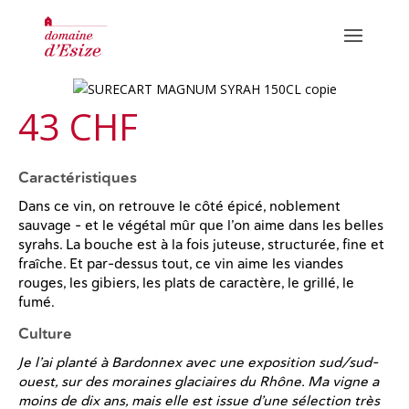
N
43 CHF
o
Caractéristiques
CUVÉES ROUGES
Dans ce vin, on retrouve le côté épicé, noblement
w
CUVÉES BLANCHES
sauvage – et le végétal mûr que l’on aime dans les belles
syrahs. La bouche est à la fois juteuse, structurée, fine et
HUILES
fraîche. Et par-dessus tout, ce vin aime les viandes
rouges, les gibiers, les plats de caractère, le grillé, le
fumé.
INFORMATIONS / DÉGUSTATIONS
Culture
OÙ TROUVER NOS PRODUITS
Je l’ai planté à Bardonnex avec une exposition sud/sud-
ouest, sur des moraines glaciaires du Rhône. Ma vigne a
GALERIE PHOTO
moins de dix ans, mais elle est issue d’une sélection très