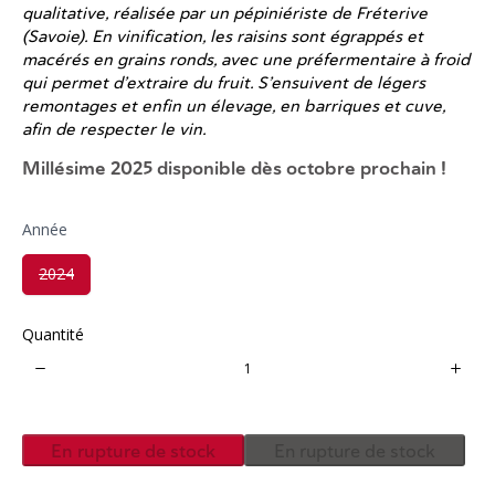
qualitative, réalisée par un pépiniériste de Fréterive
(Savoie). En vinification, les raisins sont égrappés et
macérés en grains ronds, avec une préfermentaire à froid
qui permet d’extraire du fruit. S’ensuivent de légers
remontages et enfin un élevage, en barriques et cuve,
afin de respecter le vin.
Millésime 2025 disponible dès octobre prochain !
Année
S
2024
e
l
e
c
Quantité
t
A
n
n
é
e
En rupture de stock
En rupture de stock