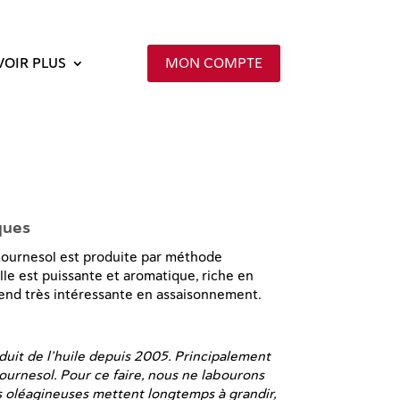
VOIR PLUS
MON COMPTE
ques
tournesol est produite par méthode
elle est puissante et aromatique, riche en
 rend très intéressante en assaisonnement.
uit de l’huile depuis 2005. Principalement
tournesol. Pour ce faire, nous ne labourons
es oléagineuses mettent longtemps à grandir,