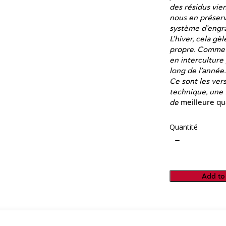
des résidus vie
nous en préser
système d’engrai
L’hiver, cela gè
propre. Comme l
en interculture
long de l’année.
Ce sont les vers
technique, une 
de
meilleure qua
Quantité
Add to