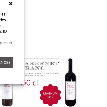
gies
 des
e
s ID
ques et
ENCES