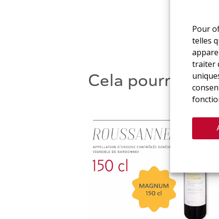
Pour of
telles 
apparei
traiter
Cela pourrait aus
uniques
consent
fonctio