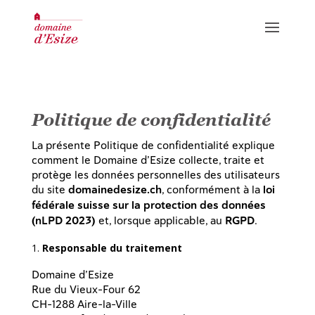
Politique de confidentialité
CUVÉES ROUGES
La présente Politique de confidentialité explique
comment le Domaine d’Esize collecte, traite et
CUVÉES BLANCHES
protège les données personnelles des utilisateurs
du site
domainedesize.ch
, conformément à la
loi
HUILES
fédérale suisse sur la protection des données
(nLPD 2023)
et, lorsque applicable, au
RGPD
.
Responsable du traitement
INFORMATIONS / DÉGUSTATIONS
Domaine d’Esize
OÙ TROUVER NOS PRODUITS
Rue du Vieux-Four 62
GALERIE PHOTO
CH-1288 Aire-la-Ville