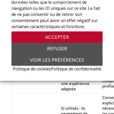
Ils nous
données telles que le comportement de
permettent de
navigation ou les ID uniques sur ce site. Le fait
mesurer la
de ne pas consentir ou de retirer son
fréquentation
Conse
Cookies
consentement peut avoir un effet négatif sur
et d’analyser
ou just
d’analyse /
certaines caractéristiques et fonctions.
comment les
(intér
statistiques
visiteurs
selon 
ACCEPTER
utilisent le site,
afin d’améliorer
REFUSER
le contenu
Ils mémorisent
VOIR LES PRÉFÉRENCES
Conse
vos préférences
recom
(langue, mise
Politique de cookies
Politique de confidentialité
Cookies de
les do
en page, etc.)
personnalisation
identi
pour vous offrir
compo
une expérience
profil
adaptée
Conse
explic
Si utilisés : ils
nécess
permettent de
les co