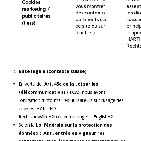
Cookies
vous montrer
essent
marketing /
des contenus
les di
publicitaires
pertinents (sur
suisse
(tiers)
ce site ou sur
princi
d’autres)
propor
HÄRT
Recht
Base légale (contexte suisse)
En vertu de l’
Art. 45c de la Loi sur les
télécommunications (TCA)
, nous avons
l’obligation d’informer les utilisateurs sur l’usage des
cookies.
HÄRTING
Rechtsanwälte+2consentmanager – English+2
Selon la
Loi fédérale sur la protection des
données (FADP, entrée en vigueur 1er