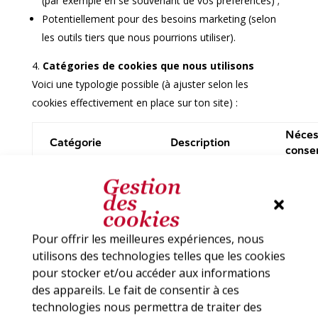
(par exemple en se souvenant de vos préférences) ;
Potentiellement pour des besoins marketing (selon
les outils tiers que nous pourrions utiliser).
Catégories de cookies que nous utilisons
Voici une typologie possible (à ajuster selon les
cookies effectivement en place sur ton site) :
Néces
Catégorie
Description
conse
Ces cookies
Gestion
sont essentiels
des
au
Pas d
cookies
Cookies
fonctionnement
conse
strictement
du site (par
requis
Pour offrir les meilleures expériences, nous
nécessaires
exemple, pour
possib
utilisons des technologies telles que les cookies
la navigation, la
naviga
pour stocker et/ou accéder aux informations
sécurité, la
des appareils. Le fait de consentir à ces
connexion)
technologies nous permettra de traiter des